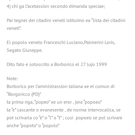
4) chi ga l’acetassion secondo dimanda speciae;
Par tegner dei citadini veneti istituimo ea “lista dei citadini
veneti”.
El popolo veneto Franceschi Luciano,Palmerini Loris,
Segato Giuseppe.
Dito fato e sotoscrito a Borborico el 27 lujo 1999
Note:
Borborico per l’aministrassion taliana xe el comun di
“Borgoricco (PD)”
ła prima riga, “popeo” xe un eror , jera “popoeo”
ła “e” cascante o evanesente , de norma intervocalica, se
poł scrivarla co “e” o “l” o “ł” ; cusì popoeo se pol scrivare
anche “popoło” o “popolo”