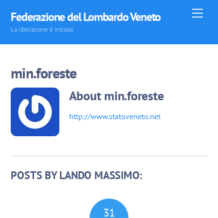
Skip
Men
Federazione del Lombardo Veneto
to
La liberazione è iniziata
content
min.foreste
About
min.foreste
http://www.statoveneto.net
POSTS BY LANDO MASSIMO:
31