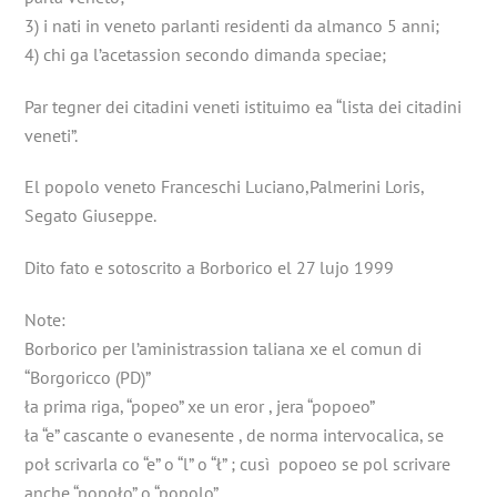
3) i nati in veneto parlanti residenti da almanco 5 anni;
4) chi ga l’acetassion secondo dimanda speciae;
Par tegner dei citadini veneti istituimo ea “lista dei citadini
veneti”.
El popolo veneto Franceschi Luciano,Palmerini Loris,
Segato Giuseppe.
Dito fato e sotoscrito a Borborico el 27 lujo 1999
Note:
Borborico per l’aministrassion taliana xe el comun di
“Borgoricco (PD)”
ła prima riga, “popeo” xe un eror , jera “popoeo”
ła “e” cascante o evanesente , de norma intervocalica, se
poł scrivarla co “e” o “l” o “ł” ; cusì popoeo se pol scrivare
anche “popoło” o “popolo”