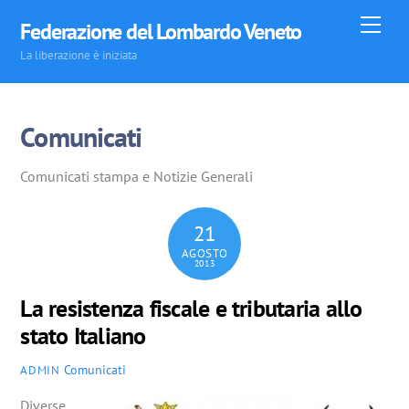
Skip
Men
Federazione del Lombardo Veneto
to
La liberazione è iniziata
content
Comunicati
Comunicati stampa e Notizie Generali
21
AGOSTO
2013
La resistenza fiscale e tributaria allo
stato Italiano
Comunicati
ADMIN
Diverse