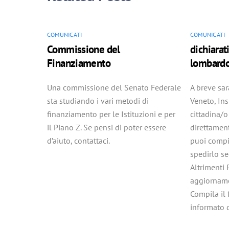
COMUNICATI
COMUNICATI
Commissione del
dichiarat
Finanziamento
lombard
Una commissione del Senato Federale
A breve sar
sta studiando i vari metodi di
Veneto, In
finanziamento per le Istituzioni e per
cittadina/
il Piano Z. Se pensi di poter essere
direttamen
d’aiuto, contattaci.
puoi compi
spedirlo se
Altrimenti 
aggiorname
Compila il 
informato q