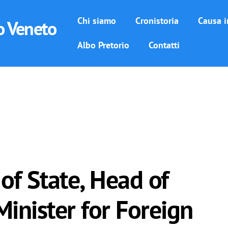
Chi siamo
Cronistoria
Causa i
o Veneto
Albo Pretorio
Contatti
of State, Head of
inister for Foreign