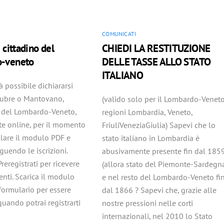
COMUNICATI
i cittadino del
CHIEDI LA RESTITUZIONE
o-veneto
DELLE TASSE ALLO STATO
ITALIANO
à possibile dichiararsi
subre o Mantovano,
(valido solo per il Lombardo-Veneto
o del Lombardo-Veneto,
regioni Lombardia, Veneto,
te online, per il momento
FriuliVeneziaGiulia) Sapevi che lo
lare il modulo PDF e
stato italiano in Lombardia è
guendo le iscrizioni.
abusivamente presente fin dal 185
Preregistrati per ricevere
(allora stato del Piemonte-Sardegn
nti. Scarica il modulo
e nel resto del Lombardo-Veneto fi
formulario per essere
dal 1866 ? Sapevi che, grazie alle
uando potrai registrarti
nostre pressioni nelle corti
internazionali, nel 2010 lo Stato