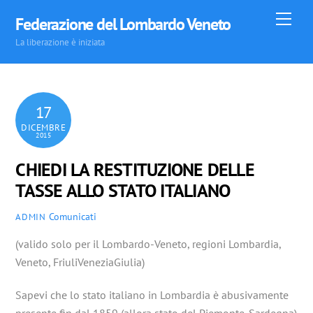
Skip
Men
Federazione del Lombardo Veneto
to
La liberazione è iniziata
content
17
DICEMBRE
2015
CHIEDI LA RESTITUZIONE DELLE
TASSE ALLO STATO ITALIANO
Comunicati
ADMIN
(valido solo per il Lombardo-Veneto, regioni Lombardia,
Veneto, FriuliVeneziaGiulia)
Sapevi che lo stato italiano in Lombardia è abusivamente