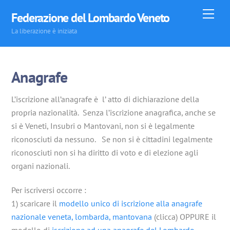
Skip
Men
Federazione del Lombardo Veneto
to
La liberazione è iniziata
content
Anagrafe
L’iscrizione all’anagrafe è l’ atto di dichiarazione della
propria nazionalità. Senza l’iscrizione anagrafica, anche se
si è Veneti, Insubri o Mantovani, non si è legalmente
riconosciuti da nessuno. Se non si è cittadini legalmente
riconosciuti non si ha diritto di voto e di elezione agli
organi nazionali.
Per iscriversi occorre :
1) scaricare il
modello unico di iscrizione alla anagrafe
nazionale veneta, lombarda, mantovana
(clicca) OPPURE il
modello di
iscrizione ad una anagrafe del Lombardo-