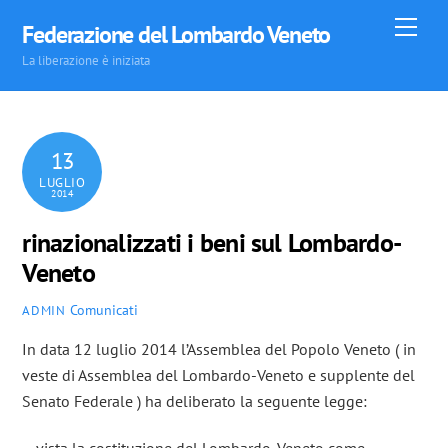
Skip
Men
Federazione del Lombardo Veneto
to
La liberazione è iniziata
content
13
LUGLIO
2014
rinazionalizzati i beni sul Lombardo-
Veneto
Comunicati
ADMIN
In data 12 luglio 2014 l’Assemblea del Popolo Veneto ( in
veste di Assemblea del Lombardo-Veneto e supplente del
Senato Federale ) ha deliberato la seguente legge: