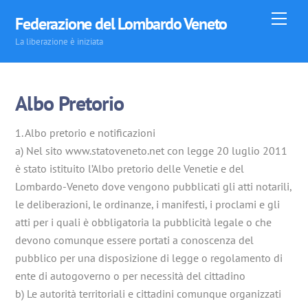
Skip
Men
Federazione del Lombardo Veneto
to
La liberazione è iniziata
content
Albo Pretorio
1. Albo pretorio e notificazioni
a) Nel sito www.statoveneto.net con legge 20 luglio 2011
è stato istituito l’Albo pretorio delle Venetie e del
Lombardo-Veneto dove vengono pubblicati gli atti notarili,
le deliberazioni, le ordinanze, i manifesti, i proclami e gli
atti per i quali è obbligatoria la pubblicità legale o che
devono comunque essere portati a conoscenza del
pubblico per una disposizione di legge o regolamento di
ente di autogoverno o per necessità del cittadino
b) Le autorità territoriali e cittadini comunque organizzati