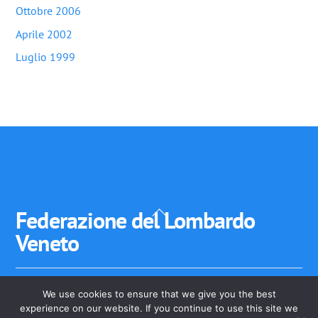
Ottobre 2006
Aprile 2002
Luglio 1999
Back
Federazione del Lombardo
To
Veneto
Top
We use cookies to ensure that we give you the best
Federazione del Lombardo-Veneto - Stato Veneto, Stato
experience on our website. If you continue to use this site we
dell'Insubria Stato di Mantova