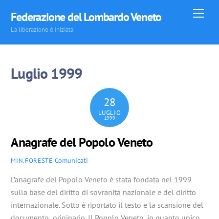
Skip
Men
Federazione del Lombardo Veneto
to
La liberazione è iniziata
content
Luglio 1999
28
LUGLIO
1999
Anagrafe del Popolo Veneto
Comunicati
MIN.FORESTE
L’anagrafe del Popolo Veneto è stata fondata nel 1999
sulla base del diritto di sovranità nazionale e del diritto
internazionale. Sotto è riportato il testo e la scansione del
documento originario. Il Popolo Veneto, in quanto unico