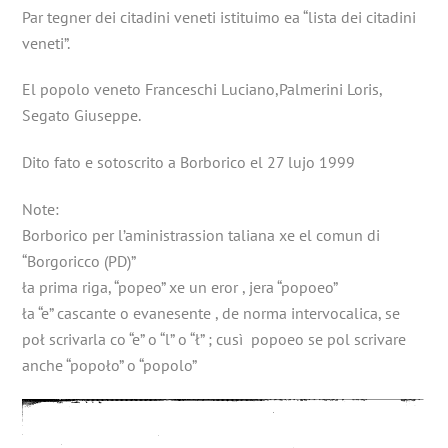
Par tegner dei citadini veneti istituimo ea “lista dei citadini
veneti”.
El popolo veneto Franceschi Luciano,Palmerini Loris,
Segato Giuseppe.
Dito fato e sotoscrito a Borborico el 27 lujo 1999
Note:
Borborico per l’aministrassion taliana xe el comun di
“Borgoricco (PD)”
ła prima riga, “popeo” xe un eror , jera “popoeo”
ła “e” cascante o evanesente , de norma intervocalica, se
poł scrivarla co “e” o “l” o “ł” ; cusì popoeo se pol scrivare
anche “popoło” o “popolo”