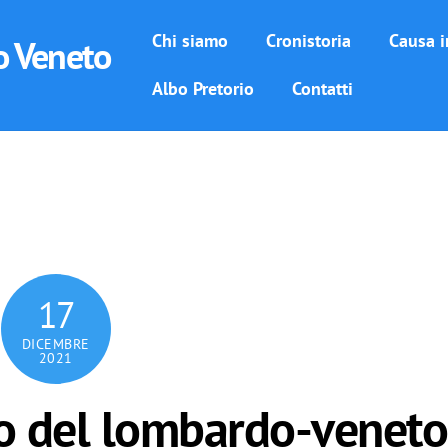
Chi siamo
Cronistoria
Causa i
o Veneto
Albo Pretorio
Contatti
17
DICEMBRE
2021
ino del lombardo-veneto