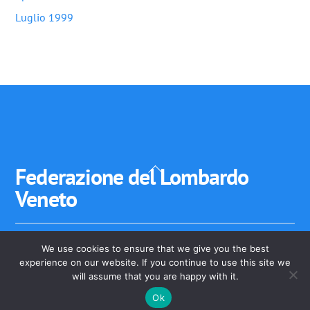
Luglio 1999
Back
Federazione del Lombardo
To
Veneto
Top
We use cookies to ensure that we give you the best
Federazione del Lombardo-Veneto - Stato Veneto, Stato
experience on our website. If you continue to use this site we
dell'Insubria Stato di Mantova
will assume that you are happy with it.
Ok