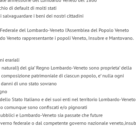
chio di default di molti stati
 di salvaguardare i beni dei nostri cittadini
to Federale del Lombardo-Veneto l’Assemblea del Popolo Veneto
do Veneto rappresentante i popoli Veneto, Insubre e Mantovano.
i erariali
 e naturali) del gia’ Regno Lombardo-Veneto sono proprieta’ della
 composizione patrimoniale di ciascun popolo, e’ nulla ogni
i danni di uno stato sovrano
egno
arie dello Stato Italiano e dei suoi enti nel territorio Lombardo-Veneto
 o comunque sono confiscati e/o pignorati
i pubblici e Lombardo-Veneto sia passate che future
 governo federale o dal competente governo nazionale veneto,insu