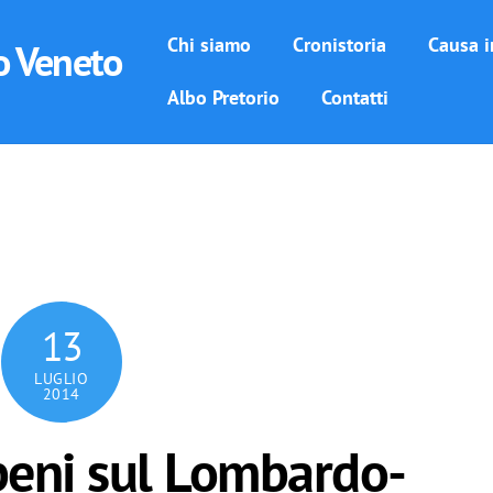
Chi siamo
Cronistoria
Causa i
o Veneto
Albo Pretorio
Contatti
13
LUGLIO
2014
 beni sul Lombardo-