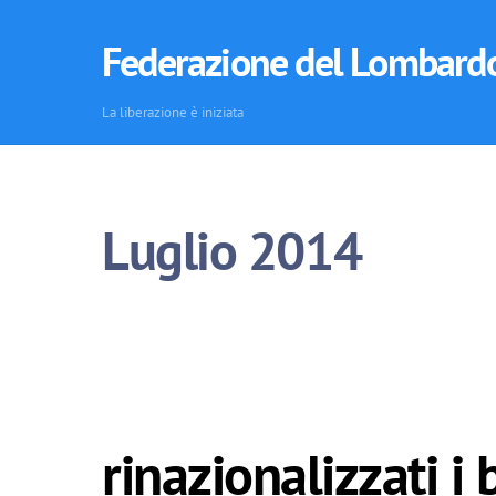
Skip
to
Federazione del Lombard
content
La liberazione è iniziata
Luglio 2014
rinazionalizzati i