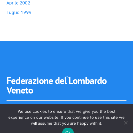
Aprile 2002
Luglio 1999
Back
Federazione del Lombardo
To
Veneto
Top
We use cookies to ensure that we give you the best
Federazione del Lombardo-Veneto - Stato Veneto, Stato
experience on our website. If you continue to use this site we
dell'Insubria Stato di Mantova
will assume that you are happy with it.
Ok