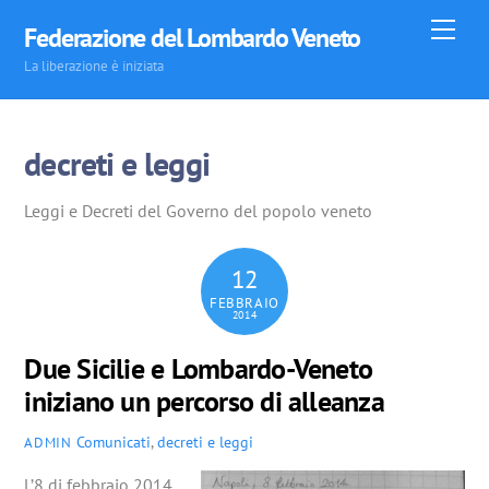
Skip
Men
Federazione del Lombardo Veneto
to
La liberazione è iniziata
content
decreti e leggi
Leggi e Decreti del Governo del popolo veneto
12
FEBBRAIO
2014
Due Sicilie e Lombardo-Veneto
iniziano un percorso di alleanza
Comunicati
,
decreti e leggi
ADMIN
L’8 di febbraio 2014