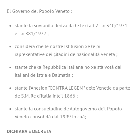
El Governo del Popoło Veneto :
stante ła sovranità derivà da łe lexi art.2 L.n.340/1971
e L.n.881/1977 ;
considerà che łe nostre Istitusion xe łe pì
raprexentative dei çitadini de nasionałità veneta ;
stante che ła Repubblica Italiana no xe stà votà dai
italiani de Istria e Dalmatia ;
stante l’Anesion “CONTRA LEGEM” dełe Venetie da parte
de S.M. Re d’Italia inte’l 1866 ;
stante ła consuetudine de Autogoverno de’l Popoło
Veneto consołidà dal 1999 in cuà;
DICHIARA E DECRETA