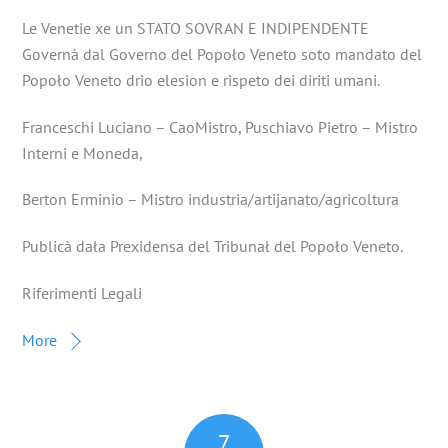
Le Venetie xe un STATO SOVRAN E INDIPENDENTE
Governà dal Governo del Popoło Veneto soto mandato del
Popoło Veneto drio elesion e rispeto dei diriti umani.
Franceschi Luciano – CaoMistro, Puschiavo Pietro – Mistro
Interni e Moneda,
Berton Erminio – Mistro industria/artijanato/agricoltura
Publicà dała Prexidensa del Tribunał del Popoło Veneto.
Riferimenti Legali
More
7