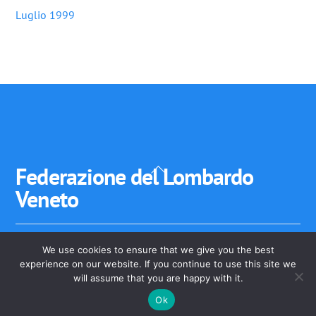
Luglio 1999
Back
Federazione del Lombardo
To
Veneto
Top
We use cookies to ensure that we give you the best
Federazione del Lombardo-Veneto - Stato Veneto, Stato
experience on our website. If you continue to use this site we
dell'Insubria Stato di Mantova
will assume that you are happy with it.
Ok