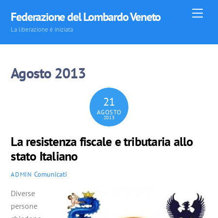
Skip
Men
Federazione del Lombardo Veneto
to
La liberazione è iniziata
content
Agosto 2013
21
AGOSTO
2013
La resistenza fiscale e tributaria allo
stato Italiano
Comunicati
ADMIN
Diverse
persone