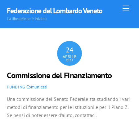
Skip
Men
Federazione del Lombardo Veneto
to
La liberazione è iniziata
content
24
APRILE
2023
Commissione del Finanziamento
Comunicati
FUNDING
Una commissione del Senato Federale sta studiando i vari
metodi di finanziamento per le Istituzioni e per il Piano Z.
Se pensi di poter essere d’aiuto, contattaci.