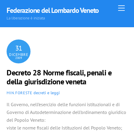
Skip
Men
Federazione del Lombardo Veneto
to
La liberazione è iniziata
content
31
DICEMBRE
2009
Decreto 28 Norme fiscali, penali e
della giurisdizione veneta
decreti e leggi
MIN.FORESTE
Il Governo, nell’esercizio delle funzioni istituzionali e di
Governo di Autodeterminazione dell’ordinamento giuridico
del Popolo Veneto:
viste le norme fiscali delle Istituzioni del Popolo Veneto;