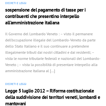
DECRETI E LEGGI
sospensione del pagamento di tasse per i
contribuenti che presentino interpello
all’amministrazione italiana
Il Governo del Lombardo Veneto : – visto il permanere
dell’occupazione illegale del Lombardo-Veneto da parte
dello Stato Italiano e il suo continuare a pretendere
illegalmente tributi dai nostri cittadini e dai residenti; –
vista le norme tributarie federali e nazionali del Lombardo-
Veneto ; – vista la possibilità di presentare interpello alla
amministrazione italiana al […]
DECRETI E LEGGI
Legge 5 luglio 2012 – Riforma costituzionale
della suddivisione dei territori veneti, lombardi e
mantovani